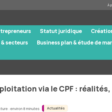
À 
ntrepreneurs
Statut juridique
Créatio
 & secteurs
Business plan & étude de ma
loitation via le CPF : réalités
Actualités
ture : environ 8 minutes