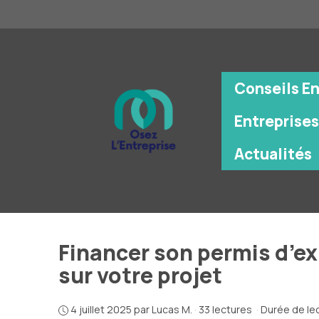
Aller
au
contenu
Conseils E
Entreprises
Actualités
Financer son permis d’exp
sur votre projet
4 juillet 2025
par
Lucas M.
·
33 lectures
·
Durée de lec