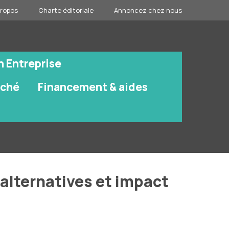
propos
Charte éditoriale
Annoncez chez nous
n Entreprise
rché
Financement & aides
, alternatives et impact