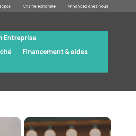
propos
Charte éditoriale
Annoncez chez nous
n Entreprise
rché
Financement & aides