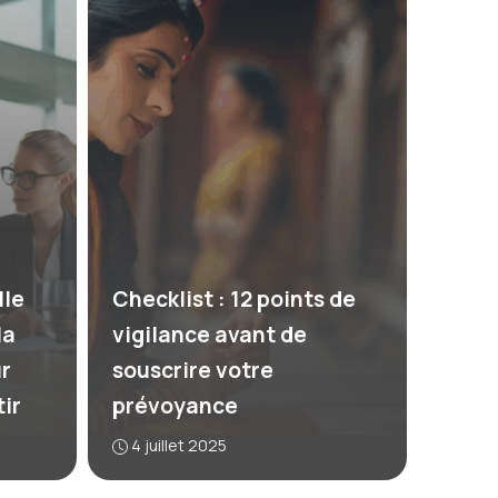
le
Checklist : 12 points de
la
vigilance avant de
r
souscrire votre
ir
prévoyance
4 juillet 2025