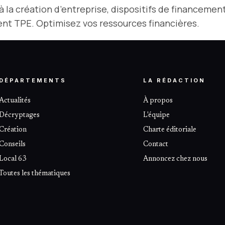
s à la création d’entreprise, dispositifs de financeme
ent TPE. Optimisez vos ressources financières.
DÉPARTEMENTS
LA RÉDACTION
Actualités
À propos
Décryptages
L'équipe
Création
Charte éditoriale
Conseils
Contact
Local 63
Annoncez chez nous
Toutes les thématiques