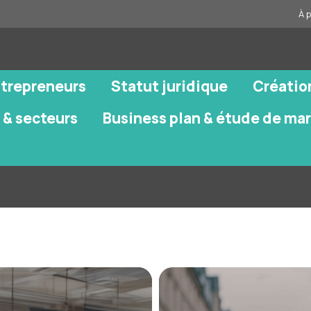
À 
ntrepreneurs
Statut juridique
Créatio
 & secteurs
Business plan & étude de ma