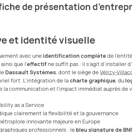
che de présentation d’entrepr
e et identité visuelle
quement avec une
identification complète
de l’entit
ainsi que l’
effectif
ne suffit pas : il s’agit d’installe
 de
Dassault Systèmes
, dont le siège de
Vélizy-Villac
el fort. L’intégration de la
charte graphique
, du
lo
de la communication et l’impact immédiat auprès de v
bility as a Service
dique clairement la flexibilité et la gouvernance
métroplole innovante majeure en Europe
graphiques professionnels : le
bleu signature de BN