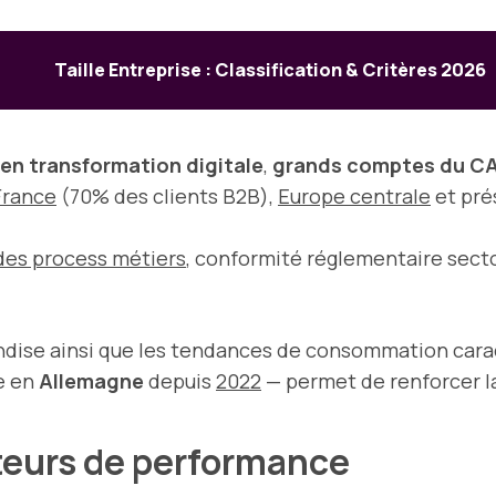
Taille Entreprise : Classification & Critères 2026
 en transformation digitale
,
grands comptes du C
France
(70% des clients B2B),
Europe centrale
et pré
des process métiers
, conformité réglementaire secto
ndise ainsi que les tendances de consommation car
re en
Allemagne
depuis
2022
— permet de renforcer la 
teurs de performance