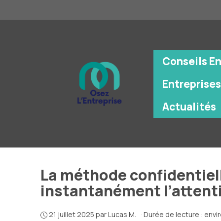
Aller
au
contenu
Conseils E
Entreprises
Actualités
La méthode confidentiell
instantanément l’attenti
21 juillet 2025
par
Lucas M.
·
Durée de lecture : envi