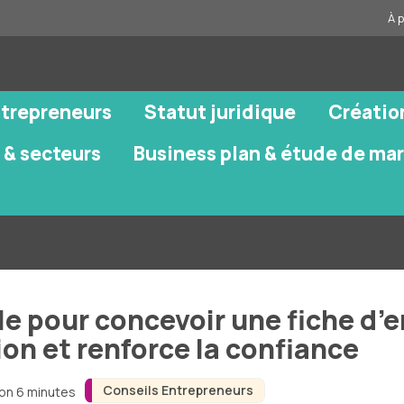
À 
ntrepreneurs
Statut juridique
Créatio
 & secteurs
Business plan & étude de ma
e pour concevoir une fiche d’e
on et renforce la confiance
Conseils Entrepreneurs
ron 6 minutes