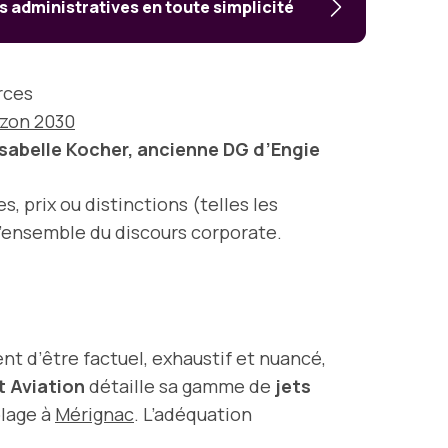
 administratives en toute simplicité
rces
rizon 2030
Isabelle Kocher, ancienne DG d’Engie
 prix ou distinctions (telles les
 l’ensemble du discours corporate.
nt d’être factuel, exhaustif et nuancé,
t Aviation
détaille sa gamme de
jets
blage à
Mérignac
. L’adéquation