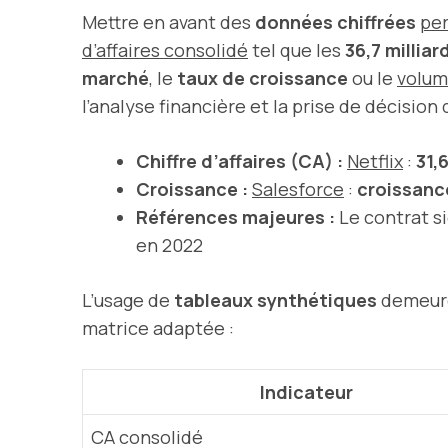
Mettre en avant des
données chiffrées
pe
d’affaires consolidé
tel que les
36,7 millia
marché
, le
taux de croissance
ou le
volume
l’analyse financière et la prise de décision
Chiffre d’affaires (CA) :
Netflix
:
31,
Croissance :
Salesforce
:
croissanc
Références majeures :
Le contrat s
en 2022
L’usage de
tableaux synthétiques
demeure
matrice adaptée :
Indicateur
CA consolidé