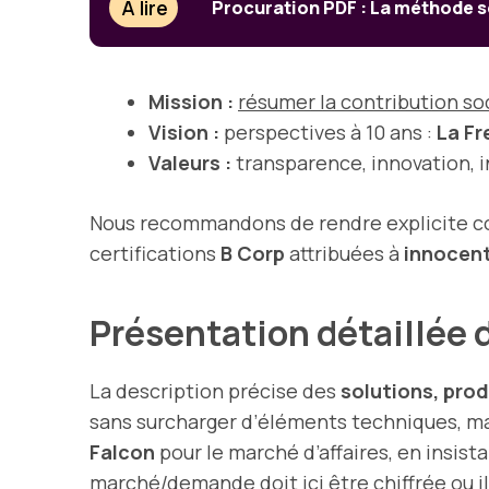
À lire
Procuration PDF : La méthode s
Mission :
résumer la contribution so
Vision :
perspectives à 10 ans :
La F
Valeurs :
transparence, innovation, 
Nous recommandons de rendre explicite comme
certifications
B Corp
attribuées à
innocent
Présentation détaillée d
La description précise des
solutions, prod
sans surcharger d’éléments techniques, ma
Falcon
pour le marché d’affaires, en insista
marché/demande doit ici être chiffrée ou i