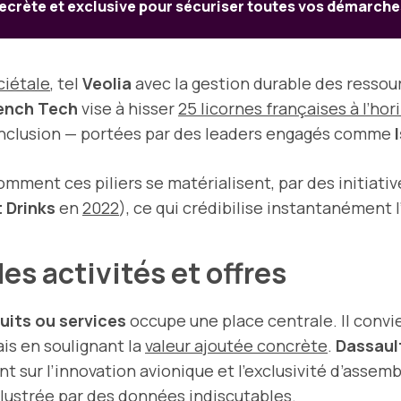
ecrète et exclusive pour sécuriser toutes vos démarches
ciétale
, tel
Veolia
avec la gestion durable des ressou
rench Tech
vise à hisser
25 licornes françaises à l’ho
inclusion — portées par des leaders engagés comme
nt ces piliers se matérialisent, par des initiatives,
 Drinks
en
2022
), ce qui crédibilise instantanément
es activités et offres
uits ou services
occupe une place centrale. Il convie
is en soulignant la
valeur ajoutée concrète
.
Dassaul
nt sur l’innovation avionique et l’exclusivité d’assem
llustrée par des données indiscutables.