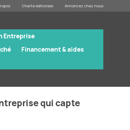
propos
Charte éditoriale
Annoncez chez nous
n Entreprise
rché
Financement & aides
ntreprise qui capte