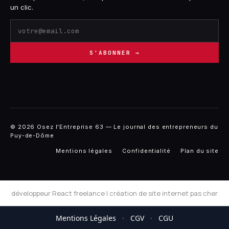
un clic.
S'ABONNER →
© 2026 Osez l'Entreprise 63 — Le journal des entrepreneurs du
Puy-de-Dôme
Mentions légales
Confidentialité
Plan du site
développeur React freelance
|
création de site internet pas cher
Mentions Légales
·
CGV
·
CGU