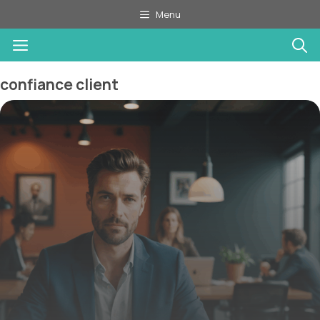
Aller
Menu
au
Menu
contenu
confiance client