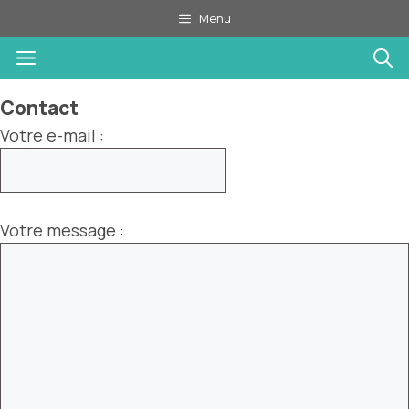
Aller
Menu
au
Menu
contenu
Contact
Votre e-mail :
Votre message :