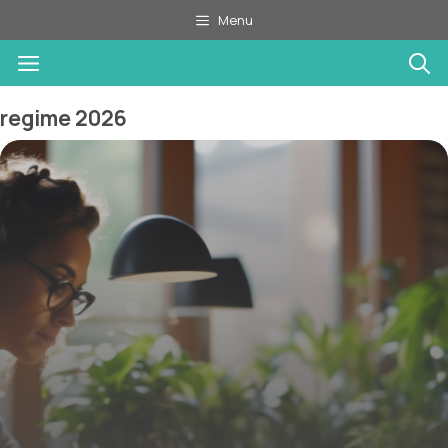
Aller
Menu
au
Menu
contenu
regime 2026