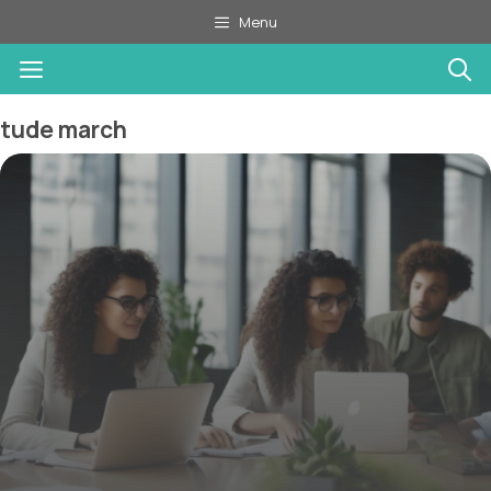
Aller
Menu
au
Menu
contenu
tude march