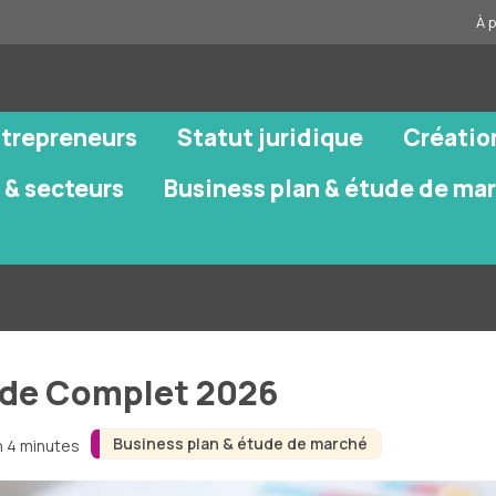
À 
ntrepreneurs
Statut juridique
Créatio
 & secteurs
Business plan & étude de ma
uide Complet 2026
Business plan & étude de marché
n 4 minutes