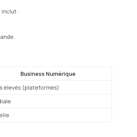
inclut :
mande.
Business Numérique
s élevés (plateformes)
iale
elle