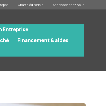
propos
Charte éditoriale
Annoncez chez nous
n Entreprise
rché
Financement & aides