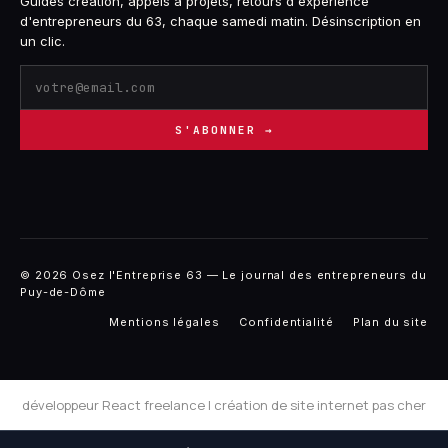
Guides création, appels à projets, retours d'expérience
d'entrepreneurs du 63, chaque samedi matin. Désinscription en
un clic.
S'ABONNER →
© 2026 Osez l'Entreprise 63 — Le journal des entrepreneurs du
Puy-de-Dôme
Mentions légales
Confidentialité
Plan du site
développeur React freelance
|
création de site internet pas cher