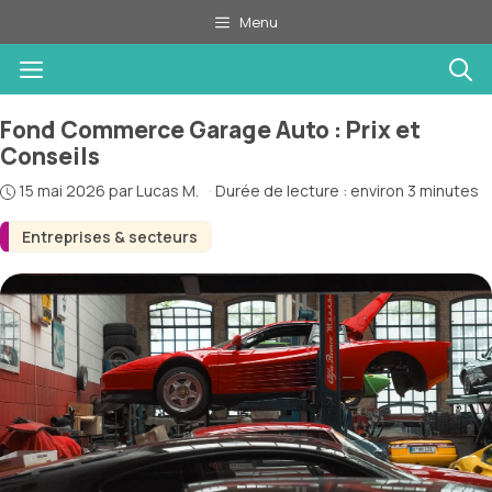
Aller
Menu
au
Menu
contenu
Fond Commerce Garage Auto : Prix et
Conseils
15 mai 2026
par
Lucas M.
·
Durée de lecture : environ 3 minutes
Entreprises & secteurs