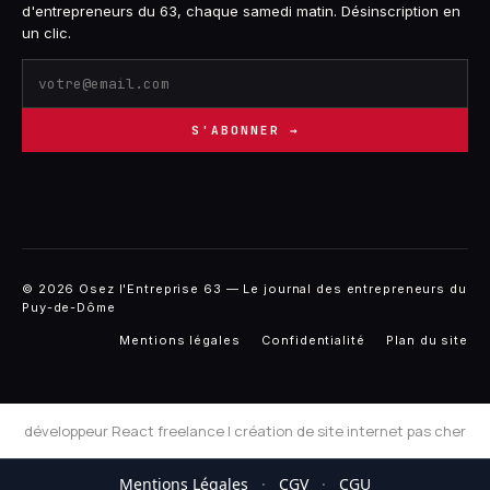
d'entrepreneurs du 63, chaque samedi matin. Désinscription en
un clic.
S'ABONNER →
© 2026 Osez l'Entreprise 63 — Le journal des entrepreneurs du
Puy-de-Dôme
Mentions légales
Confidentialité
Plan du site
développeur React freelance
|
création de site internet pas cher
Mentions Légales
·
CGV
·
CGU