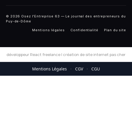
© 2026 Osez l'Entreprise 63 — Le journal des entrepreneurs du
Puy-de-Dôme
Mentions légales
Confidentialité
Plan du site
développeur React freelance
|
création de site internet pas cher
Mentions Légales
·
CGV
·
CGU