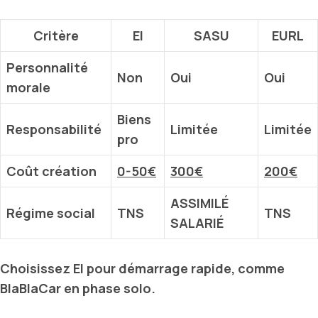
Critère
EI
SASU
EURL
Personnalité
Non
Oui
Oui
morale
Biens
Responsabilité
Limitée
Limitée
pro
Coût création
0-50€
300€
200€
ASSIMILÉ
Régime social
TNS
TNS
SALARIÉ
Choisissez
EI
pour démarrage rapide, comme
BlaBlaCar
en phase solo.