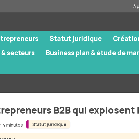
À 
ntrepreneurs
Statut juridique
Créatio
 & secteurs
Business plan & étude de ma
repreneurs B2B qui explosent 
Statut juridique
on 4 minutes