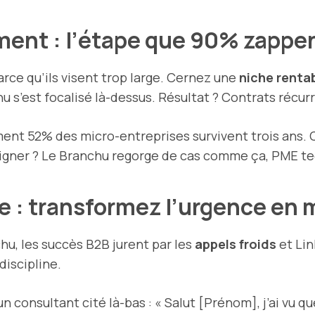
ment : l’étape que 90% zappe
ce qu’ils visent trop large. Cernez une
niche renta
 s’est focalisé là-dessus. Résultat ? Contrats récur
ment 52% des micro-entreprises survivent trois ans. 
soigner ? Le Branchu regorge de cas comme ça, PME te
e : transformez l’urgence en
chu, les succès B2B jurent par les
appels froids
et Lin
discipline.
 consultant cité là-bas : « Salut [Prénom], j’ai vu qu