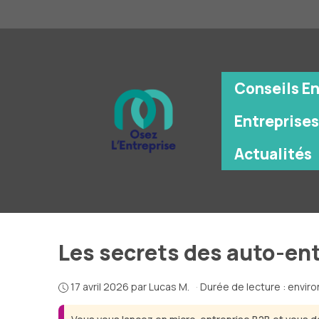
Aller
au
contenu
Conseils E
Entreprises
Actualités
Les secrets des auto-ent
17 avril 2026
par
Lucas M.
·
Durée de lecture : envir