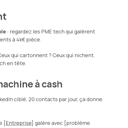
nt
ble
: regardez les PME tech qui galèrent
rents à 4k€ pièce.
Ceux qui cartonnent ? Ceux qui nichent.
ch en tête.
 machine à cash
kedIn ciblé. 20 contacts par jour, ça donne
e [
Entreprise
] galère avec [problème