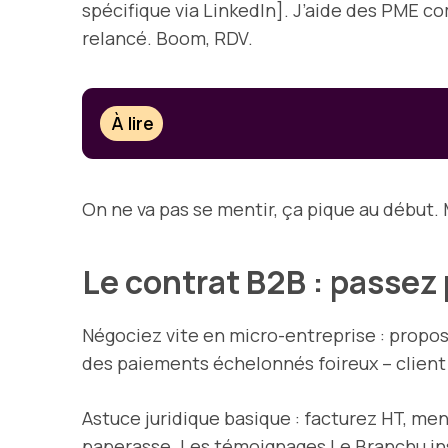
spécifique via LinkedIn]. J’aide des PME co
relancé. Boom, RDV.
À lire
On ne va pas se mentir, ça pique au début. 
Le contrat B2B : passez
Négociez vite en micro-entreprise : propos
des paiements échelonnés foireux – client 
Astuce juridique basique : facturez HT, men
paperasse. Les témoignages Le Branchu insis