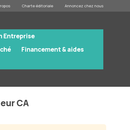
propos
Charte éditoriale
Annoncez chez nous
n Entreprise
rché
Financement & aides
leur CA