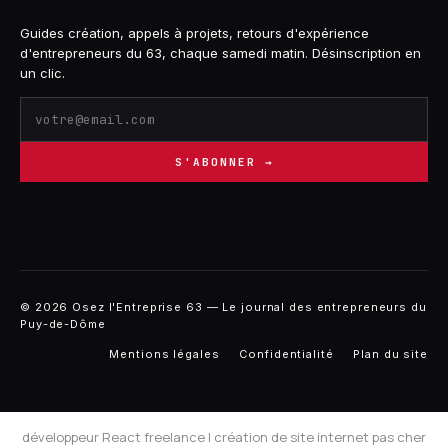
Guides création, appels à projets, retours d'expérience
d'entrepreneurs du 63, chaque samedi matin. Désinscription en
un clic.
S'ABONNER →
© 2026 Osez l'Entreprise 63 — Le journal des entrepreneurs du
Puy-de-Dôme
Mentions légales
Confidentialité
Plan du site
développeur React freelance
|
création de site internet pas cher