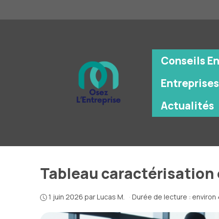
Aller
au
contenu
Conseils E
Entreprises
Actualités
Tableau caractérisation 
1 juin 2026
par
Lucas M.
·
Durée de lecture : environ