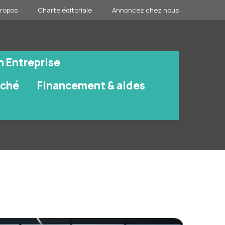
propos
Charte éditoriale
Annoncez chez nous
n Entreprise
rché
Financement & aides