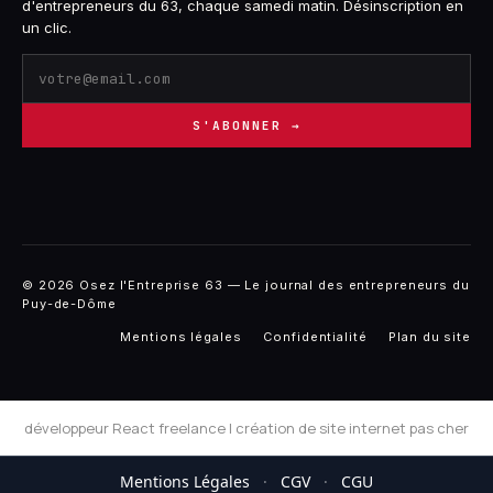
d'entrepreneurs du 63, chaque samedi matin. Désinscription en
un clic.
S'ABONNER →
© 2026 Osez l'Entreprise 63 — Le journal des entrepreneurs du
Puy-de-Dôme
Mentions légales
Confidentialité
Plan du site
développeur React freelance
|
création de site internet pas cher
Mentions Légales
·
CGV
·
CGU