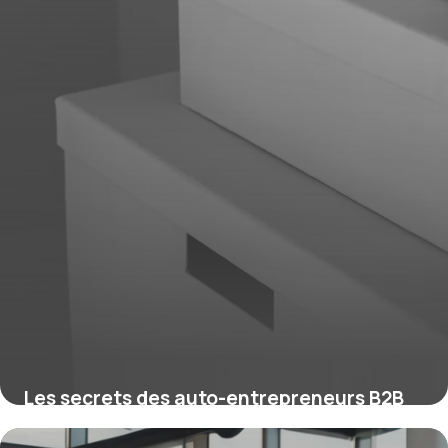
Les secrets des auto-entrepreneurs B2B
qui explosent leur CA